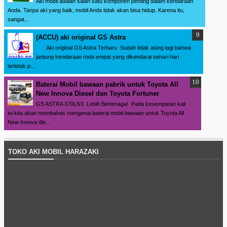
Aki mobil adalah salah satu komponen penting dalam kendaraan
Anda. Tanpa aki yang baik, mobil Anda tidak akan bisa hidup. Karena itu,
sangat...
(ACCU) aki original GS Astra
Aki original GS Astra Terbaru Sudah tidak asing lagi bahwa
jantung kendaraan roda empat yang dikendarai sehari hari
terletak p...
Baterai Mobil bawaan pabrik untuk Toyota All
New Innova Diesel dan Toyota Fortuner
GS ASTRA 370LN3 Lebih Bertenaga! Pada kesempatan kali
ini kita akan membahas mengenai baterai mobil bawaan untuk Toyota All
New Innova die...
TOKO AKI MOBIL HARAZAKI