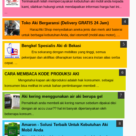
Terimakasih telah mempercayakan kebutuhan aki mobil anda kepada
kami, silahkan hubungi untuk mendapatkan informasi harga hari ini...
...
Toko Aki Bergaransi (Delivery GRATIS 24 Jam)
HarazAki Shop menyediakan aneka jenis dan merk aki/ baterai
untuk berbagai kebutuhan Anda, dari otomotif (mobil atau motor), ...
Bengkel Spesialis Aki di Bekasi
Era sekarang dengan mobilitas yang tinggi, semua
pekerjaan dan aktifitas diharapkan tuntas secara instan alias serba
cepat. ...
CARA MEMBACA KODE PRODUKSI AKI
Mengetahui kapan aki diproduksi adalah hak konsumen. sebagai
konsumen bisa melihat ini untuk bahan pertimbangan membeli ...
Aki kering menggunakan air aki berupa gel
Pernahkah anda membeli aki kering namun sebelum dipakai diisi
dengan air accu zuur?? hal ini banyak dipertanyakan oleh
beberapa konsum...
Amaron - Solusi Terbaik Untuk Kebutuhan Aki
Mobil Anda