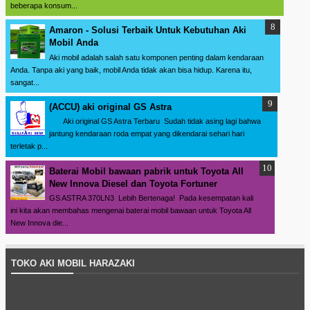
beberapa konsum...
Amaron - Solusi Terbaik Untuk Kebutuhan Aki
Mobil Anda
Aki mobil adalah salah satu komponen penting dalam kendaraan
Anda. Tanpa aki yang baik, mobil Anda tidak akan bisa hidup. Karena itu,
sangat...
(ACCU) aki original GS Astra
Aki original GS Astra Terbaru Sudah tidak asing lagi bahwa
jantung kendaraan roda empat yang dikendarai sehari hari
terletak p...
Baterai Mobil bawaan pabrik untuk Toyota All
New Innova Diesel dan Toyota Fortuner
GS ASTRA 370LN3 Lebih Bertenaga! Pada kesempatan kali
ini kita akan membahas mengenai baterai mobil bawaan untuk Toyota All
New Innova die...
TOKO AKI MOBIL HARAZAKI