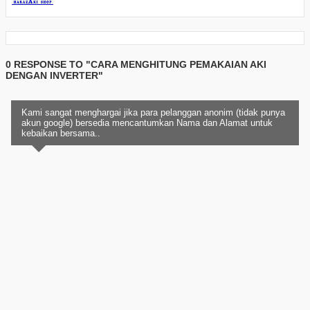
0 RESPONSE TO "CARA MENGHITUNG PEMAKAIAN AKI
DENGAN INVERTER"
Kami sangat menghargai jika para pelanggan anonim (tidak punya
akun google) bersedia mencantumkan Nama dan Alamat untuk
kebaikan bersama..