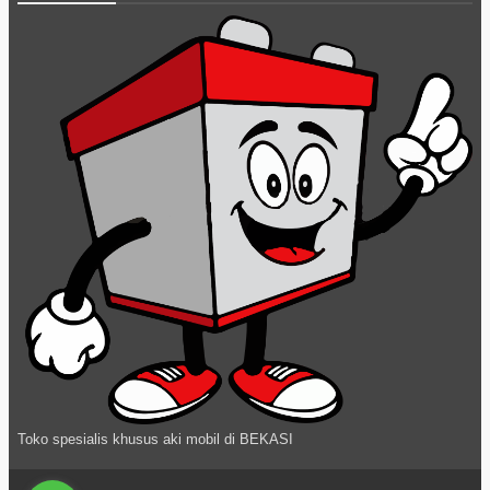
Toko spesialis khusus aki mobil di BEKASI