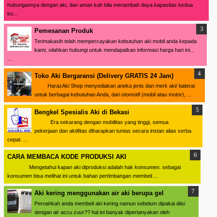
hubungannya dengan aki, dan aman kah bila menambah daya kapasitas kedua
ko...
Pemesanan Produk
Terimakasih telah mempercayakan kebutuhan aki mobil anda kepada
kami, silahkan hubungi untuk mendapatkan informasi harga hari ini...
...
Toko Aki Bergaransi (Delivery GRATIS 24 Jam)
HarazAki Shop menyediakan aneka jenis dan merk aki/ baterai
untuk berbagai kebutuhan Anda, dari otomotif (mobil atau motor), ...
Bengkel Spesialis Aki di Bekasi
Era sekarang dengan mobilitas yang tinggi, semua
pekerjaan dan aktifitas diharapkan tuntas secara instan alias serba
cepat. ...
CARA MEMBACA KODE PRODUKSI AKI
Mengetahui kapan aki diproduksi adalah hak konsumen. sebagai
konsumen bisa melihat ini untuk bahan pertimbangan membeli ...
Aki kering menggunakan air aki berupa gel
Pernahkah anda membeli aki kering namun sebelum dipakai diisi
dengan air accu zuur?? hal ini banyak dipertanyakan oleh