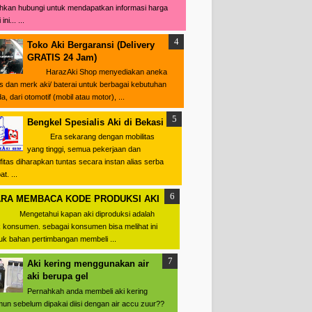
ahkan hubungi untuk mendapatkan informasi harga
ini... ...
Toko Aki Bergaransi (Delivery
GRATIS 24 Jam)
HarazAki Shop menyediakan aneka
is dan merk aki/ baterai untuk berbagai kebutuhan
a, dari otomotif (mobil atau motor), ...
Bengkel Spesialis Aki di Bekasi
Era sekarang dengan mobilitas
yang tinggi, semua pekerjaan dan
ifitas diharapkan tuntas secara instan alias serba
t. ...
RA MEMBACA KODE PRODUKSI AKI
ngetahui kapan aki diproduksi adalah
 konsumen. sebagai konsumen bisa melihat ini
uk bahan pertimbangan membeli ...
Aki kering menggunakan air
aki berupa gel
Pernahkah anda membeli aki kering
un sebelum dipakai diisi dengan air accu zuur??