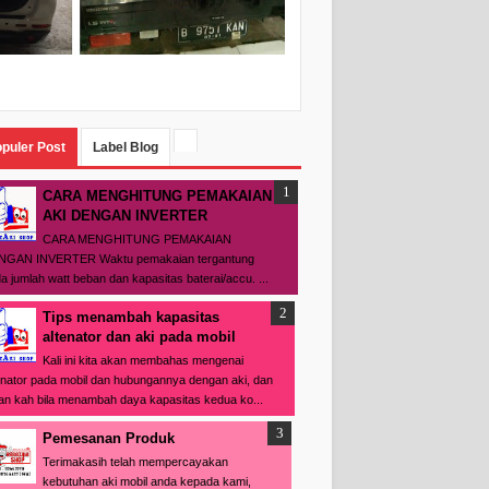
t , hubungi 0812 8035 6437 konsultasikan kebutuha
puler Post
Label Blog
CARA MENGHITUNG PEMAKAIAN
AKI DENGAN INVERTER
CARA MENGHITUNG PEMAKAIAN
NGAN INVERTER Waktu pemakaian tergantung
a jumlah watt beban dan kapasitas baterai/accu. ...
Tips menambah kapasitas
altenator dan aki pada mobil
Kali ini kita akan membahas mengenai
enator pada mobil dan hubungannya dengan aki, dan
n kah bila menambah daya kapasitas kedua ko...
Pemesanan Produk
Terimakasih telah mempercayakan
kebutuhan aki mobil anda kepada kami,