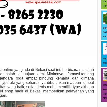
hal
kon
pen
bai
san
ken
terl
i online yang ada di Bekasi saat ini, berbicara masalah
h salah satu tujuan kami. Minimnya informasi tentang
gendara roda empat bingung kemana dan dimana
 type aki yang seharusnya dibutuhkan maupun tempat
GS 
s yang baik, setiap jenis mobil memiliki type aki dan
kes
ki shop hadir di Bekasi memberikan pelayanan yang
men
ggan.
New