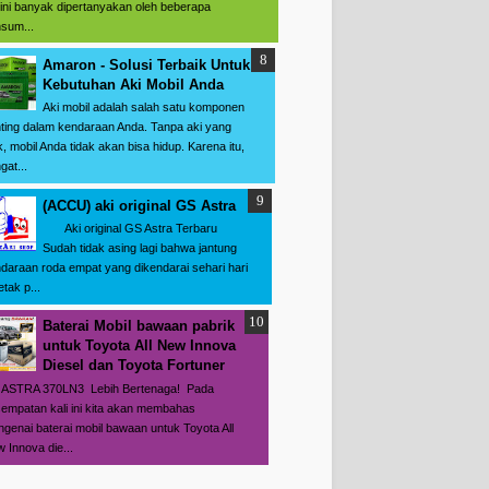
 ini banyak dipertanyakan oleh beberapa
sum...
Amaron - Solusi Terbaik Untuk
Kebutuhan Aki Mobil Anda
Aki mobil adalah salah satu komponen
ting dalam kendaraan Anda. Tanpa aki yang
k, mobil Anda tidak akan bisa hidup. Karena itu,
gat...
(ACCU) aki original GS Astra
Aki original GS Astra Terbaru
Sudah tidak asing lagi bahwa jantung
daraan roda empat yang dikendarai sehari hari
etak p...
Baterai Mobil bawaan pabrik
untuk Toyota All New Innova
Diesel dan Toyota Fortuner
ASTRA 370LN3 Lebih Bertenaga! Pada
empatan kali ini kita akan membahas
genai baterai mobil bawaan untuk Toyota All
 Innova die...