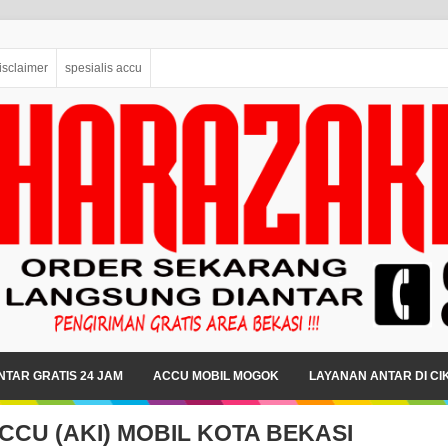
isclaimer
spesialis accu
TAR GRATIS 24 JAM
ACCU MOBIL MOGOK
LAYANAN ANTAR DI C
CCU (AKI) MOBIL KOTA BEKASI