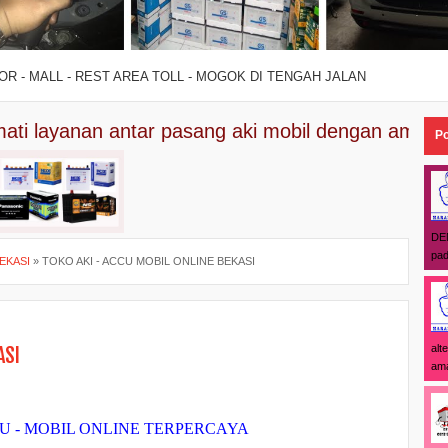
TOR - MALL - REST AREA TOLL - MOGOK DI TENGAH JALAN
an antar pasang aki mobil dengan aman tanpa ribe
Po
DE
pad
BEKASI
»
TOKO AKI - ACCU MOBIL ONLINE BEKASI
alt
ASI
ama
U -
MOBIL ONLINE TERPERCAYA