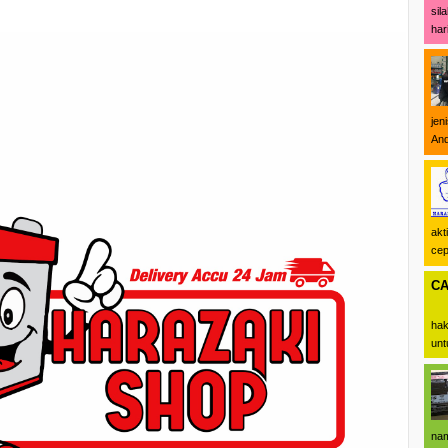
sil
hari 
jen
And
akt
cepa
CA
Me
hak
unt
nam