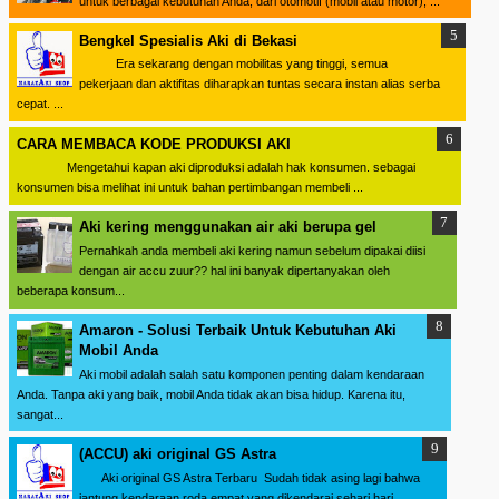
untuk berbagai kebutuhan Anda, dari otomotif (mobil atau motor), ...
Bengkel Spesialis Aki di Bekasi
Era sekarang dengan mobilitas yang tinggi, semua
pekerjaan dan aktifitas diharapkan tuntas secara instan alias serba
cepat. ...
CARA MEMBACA KODE PRODUKSI AKI
Mengetahui kapan aki diproduksi adalah hak konsumen. sebagai
konsumen bisa melihat ini untuk bahan pertimbangan membeli ...
Aki kering menggunakan air aki berupa gel
Pernahkah anda membeli aki kering namun sebelum dipakai diisi
dengan air accu zuur?? hal ini banyak dipertanyakan oleh
beberapa konsum...
Amaron - Solusi Terbaik Untuk Kebutuhan Aki
Mobil Anda
Aki mobil adalah salah satu komponen penting dalam kendaraan
Anda. Tanpa aki yang baik, mobil Anda tidak akan bisa hidup. Karena itu,
sangat...
(ACCU) aki original GS Astra
Aki original GS Astra Terbaru Sudah tidak asing lagi bahwa
jantung kendaraan roda empat yang dikendarai sehari hari