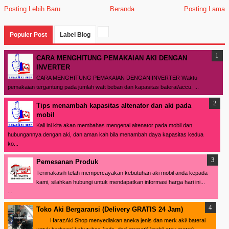
Posting Lebih Baru
Beranda
Posting Lama
Populer Post
Label Blog
CARA MENGHITUNG PEMAKAIAN AKI DENGAN
INVERTER
CARA MENGHITUNG PEMAKAIAN DENGAN INVERTER Waktu
pemakaian tergantung pada jumlah watt beban dan kapasitas baterai/accu. ...
Tips menambah kapasitas altenator dan aki pada
mobil
Kali ini kita akan membahas mengenai altenator pada mobil dan
hubungannya dengan aki, dan aman kah bila menambah daya kapasitas kedua
ko...
Pemesanan Produk
Terimakasih telah mempercayakan kebutuhan aki mobil anda kepada
kami, silahkan hubungi untuk mendapatkan informasi harga hari ini...
...
Toko Aki Bergaransi (Delivery GRATIS 24 Jam)
HarazAki Shop menyediakan aneka jenis dan merk aki/ baterai