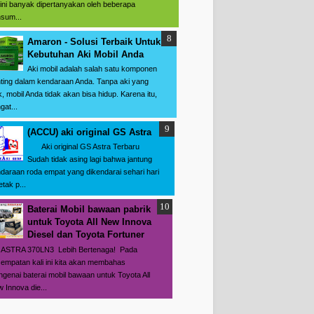
 ini banyak dipertanyakan oleh beberapa
sum...
Amaron - Solusi Terbaik Untuk
Kebutuhan Aki Mobil Anda
Aki mobil adalah salah satu komponen
ting dalam kendaraan Anda. Tanpa aki yang
k, mobil Anda tidak akan bisa hidup. Karena itu,
gat...
(ACCU) aki original GS Astra
Aki original GS Astra Terbaru
Sudah tidak asing lagi bahwa jantung
daraan roda empat yang dikendarai sehari hari
etak p...
Baterai Mobil bawaan pabrik
untuk Toyota All New Innova
Diesel dan Toyota Fortuner
ASTRA 370LN3 Lebih Bertenaga! Pada
empatan kali ini kita akan membahas
genai baterai mobil bawaan untuk Toyota All
 Innova die...