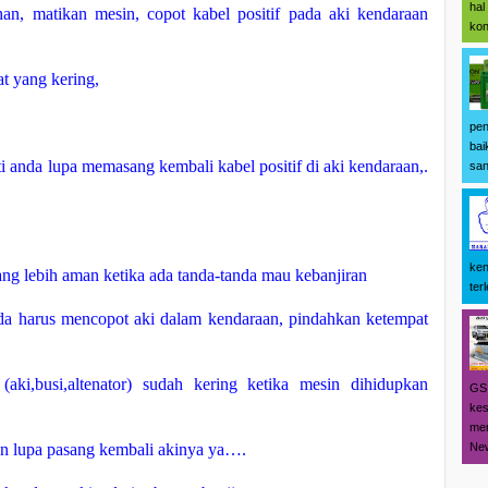
hal
ihan, matikan mesin, copot kabel positif pada aki kendaraan
kon
t yang kering,
pen
bai
i anda lupa memasang kembali kabel positif di aki kendaraan,.
san
ken
ng lebih aman ketika ada tanda-tanda mau kebanjiran
terl
nda harus mencopot aki dalam kendaraan, pindahkan ketempat
aki,busi,altenator) sudah kering ketika mesin dihidupkan
GS 
kes
men
New
n lupa pasang kembali akinya ya….