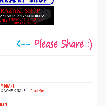
.
UM DIGANTI
-US X-NONE X-NONE …
Read More...
EDERN