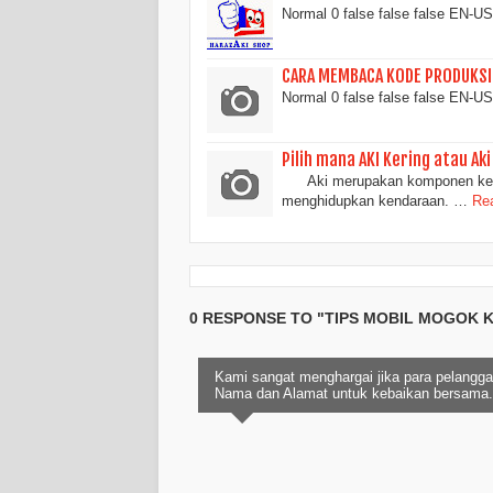
Normal 0 false false false EN
CARA MEMBACA KODE PRODUKSI 
Normal 0 false false false EN
Pilih mana AKI Kering atau Aki
Aki merupakan komponen kenda
menghidupkan kendaraan. …
Rea
0 RESPONSE TO "TIPS MOBIL MOGOK 
Kami sangat menghargai jika para pelangg
Nama dan Alamat untuk kebaikan bersama.