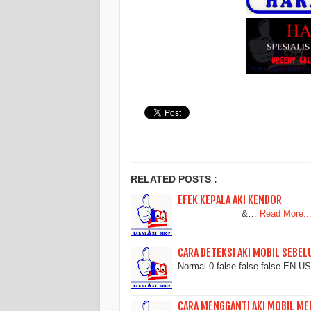
RELATED POSTS :
EFEK KEPALA AKI KENDOR
&…
Read More..
CARA DETEKSI AKI MOBIL SEBEL
Normal 0 false false false EN
CARA MENGGANTI AKI MOBIL M