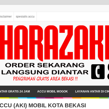
isclaimer
spesialis accu
TAR GRATIS 24 JAM
ACCU MOBIL MOGOK
LAYANAN ANTAR DI C
CCU (AKI) MOBIL KOTA BEKASI