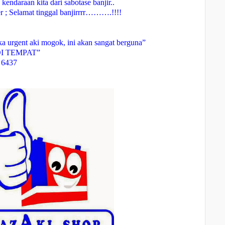
endaraan kita dari sabotase banjir..
er ; Selamat tinggal banjirrrr……….!!!!
ka urgent aki mogok, ini akan sangat berguna”
I TEMPAT”
 6437