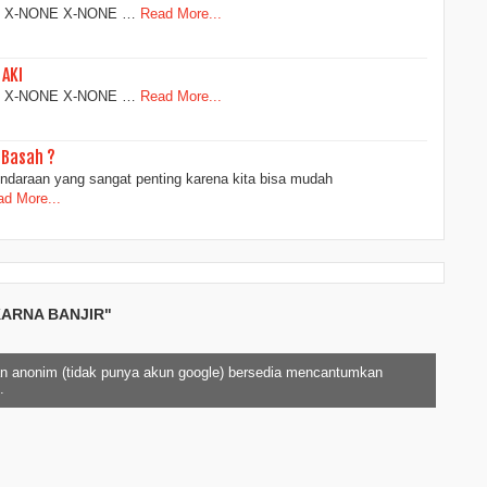
-US X-NONE X-NONE …
Read More...
AKI
-US X-NONE X-NONE …
Read More...
 Basah ?
raan yang sangat penting karena kita bisa mudah
d More...
KARNA BANJIR"
an anonim (tidak punya akun google) bersedia mencantumkan
.