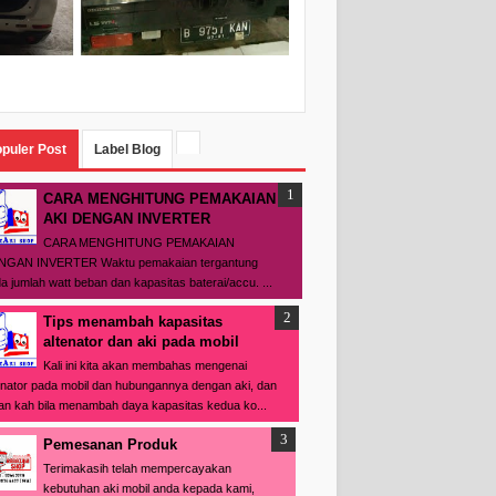
, hubungi 0812 8035 6437 konsultasikan kebutuhan
puler Post
Label Blog
CARA MENGHITUNG PEMAKAIAN
AKI DENGAN INVERTER
CARA MENGHITUNG PEMAKAIAN
NGAN INVERTER Waktu pemakaian tergantung
a jumlah watt beban dan kapasitas baterai/accu. ...
Tips menambah kapasitas
altenator dan aki pada mobil
Kali ini kita akan membahas mengenai
enator pada mobil dan hubungannya dengan aki, dan
n kah bila menambah daya kapasitas kedua ko...
Pemesanan Produk
Terimakasih telah mempercayakan
kebutuhan aki mobil anda kepada kami,