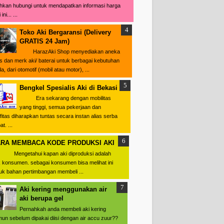
ahkan hubungi untuk mendapatkan informasi harga
ini... ...
Toko Aki Bergaransi (Delivery
GRATIS 24 Jam)
HarazAki Shop menyediakan aneka
is dan merk aki/ baterai untuk berbagai kebutuhan
a, dari otomotif (mobil atau motor), ...
Bengkel Spesialis Aki di Bekasi
Era sekarang dengan mobilitas
yang tinggi, semua pekerjaan dan
ifitas diharapkan tuntas secara instan alias serba
t. ...
RA MEMBACA KODE PRODUKSI AKI
ngetahui kapan aki diproduksi adalah
 konsumen. sebagai konsumen bisa melihat ini
uk bahan pertimbangan membeli ...
Aki kering menggunakan air
aki berupa gel
Pernahkah anda membeli aki kering
un sebelum dipakai diisi dengan air accu zuur??