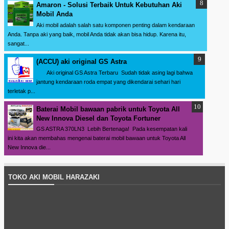
Amaron - Solusi Terbaik Untuk Kebutuhan Aki
Mobil Anda
Aki mobil adalah salah satu komponen penting dalam kendaraan
Anda. Tanpa aki yang baik, mobil Anda tidak akan bisa hidup. Karena itu,
sangat...
(ACCU) aki original GS Astra
Aki original GS Astra Terbaru Sudah tidak asing lagi bahwa
jantung kendaraan roda empat yang dikendarai sehari hari
terletak p...
Baterai Mobil bawaan pabrik untuk Toyota All
New Innova Diesel dan Toyota Fortuner
GS ASTRA 370LN3 Lebih Bertenaga! Pada kesempatan kali
ini kita akan membahas mengenai baterai mobil bawaan untuk Toyota All
New Innova die...
TOKO AKI MOBIL HARAZAKI