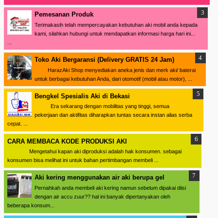
Pemesanan Produk
Terimakasih telah mempercayakan kebutuhan aki mobil anda kepada
kami, silahkan hubungi untuk mendapatkan informasi harga hari ini...
...
Toko Aki Bergaransi (Delivery GRATIS 24 Jam)
HarazAki Shop menyediakan aneka jenis dan merk aki/ baterai
untuk berbagai kebutuhan Anda, dari otomotif (mobil atau motor), ...
Bengkel Spesialis Aki di Bekasi
Era sekarang dengan mobilitas yang tinggi, semua
pekerjaan dan aktifitas diharapkan tuntas secara instan alias serba
cepat. ...
CARA MEMBACA KODE PRODUKSI AKI
Mengetahui kapan aki diproduksi adalah hak konsumen. sebagai
konsumen bisa melihat ini untuk bahan pertimbangan membeli ...
Aki kering menggunakan air aki berupa gel
Pernahkah anda membeli aki kering namun sebelum dipakai diisi
dengan air accu zuur?? hal ini banyak dipertanyakan oleh
beberapa konsum...