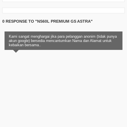
0 RESPONSE TO "NS60L PREMIUM GS ASTRA"
Kami sangat menghargai jika para pelanggan anonim (tidak punya
akun google) bersedia mencantumkan Nama dan Alamat untuk
kebaikan bersama..